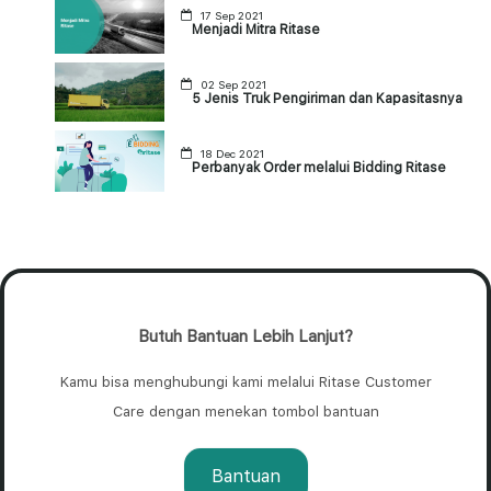
17 Sep 2021
Menjadi Mitra Ritase
02 Sep 2021
5 Jenis Truk Pengiriman dan Kapasitasnya
18 Dec 2021
Perbanyak Order melalui Bidding Ritase
Butuh Bantuan Lebih Lanjut?
Kamu bisa menghubungi kami melalui Ritase Customer
Care dengan menekan tombol bantuan
Bantuan