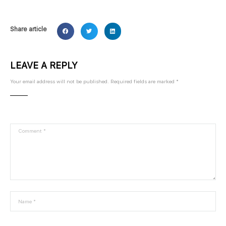
Share article
LEAVE A REPLY
Your email address will not be published.
Required fields are marked
*