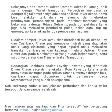
Selanjutnya ada Dompet Driver. Dompet Driver ini kurang lebih
sama dengan Wallet transporter. Perbedaan mendasarnya
dompet digital driver hanya ada pada aplikasi Driver Ritase. Kamu
bisa melakukan tarik dana ke rekening dan melakukan
pembayaran pembelanjaan pada merchant-merchant yang
bekerjasama dengan Ritase. Selain itu, pada dompet driver kamu
juga bisa melakukan pembelian pulsa, paket data, top up
emoney, aplikasi link aja hingga pembayaran asuransi.
Didalam dompet Driver kamu akan mendapati istilah Ritase Pay
dan Cashback. Ritase pay merupakan istilah yang digunakan
untuk uang elektronik yang dapat dipakai untuk melakukan
transaksi pembayaran dan keuangan melalui Aplikasi Ritase
Driver dan pada Merchant/toko yang sudah bekerjasama, serta
saldonya berasal dari Transfer Wallet Transporter.
Sedangkan Cashback adalah Loyalty Rewards yang diperoleh
Driver Ritase setelah menukarkan Poin Rewards karena telah
menyelesaikan tugas pada aplikasi Ritase Drivernya dengan baik,
cashback dapat digunakan untuk bertransaksi pada
Merchant/toko yang sudah bekerjasama.
Nah, sekarang sudah cukup jelaskan perbedaan dari kedua wallet
tersebut. Jangan sampai salah yah!
Mau rasakan juga manfaat dari Fitur tersebut? Yuk bergabung
bersama
Ritase
. Pelajari
Selengkapnya…