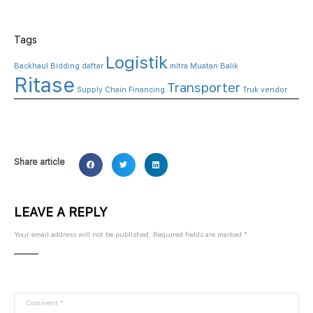
Tags
Logistik
Backhaul
Bidding
daftar
mitra
Muatan Balik
Ritase
Transporter
Supply Chain Financing
Truk
vendor
Share article
LEAVE A REPLY
Your email address will not be published.
Required fields are marked
*