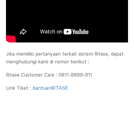
ritur Ritase untuk dipelajari oleh customer dengan mudah.
Company
Feature
Jika memiliki pertanyaan terkait sistem Ritase, dapat
menghubungi kami di nomor berikut :
About
Video Training
Ritase Customer Care : 0811-8899-911
Blog
Private Training
FAQ
Events
Link Tiket :
bantuanRITASE
Ritroops Academy
Contact
Address