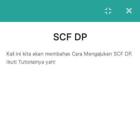
Login
Butuh Bantuan Lebih Lanjut?
Kamu bisa menghubungi kami melalui Ritase Customer
SCF DP
Care dengan menekan tombol bantuan
Kali ini kita akan membahas Cara Mengajukan SCF DP.
Bantuan
Ikuti Tutorialnya yah!
Platform digital yang menyediakan materi-materi penggunaan fitur-