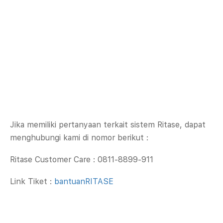
ritur Ritase untuk dipelajari oleh customer dengan mudah.
Company
Feature
About
Video Training
Jika memiliki pertanyaan terkait sistem Ritase, dapat
Blog
Private Training
menghubungi kami di nomor berikut :
FAQ
Events
Ritroops Academy
Ritase Customer Care : 0811-8899-911
Link Tiket :
bantuanRITASE
Contact
Address