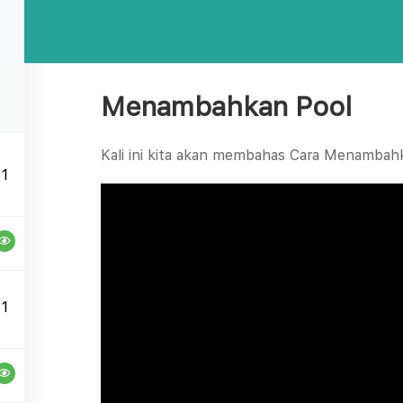
Home
Tutorial
Bantuan Lebih Lanjut?
Menambahkan Pool
ghubungi kami melalui Ritase Customer Care dengan
ol bantuan
Kali ini kita akan membahas Cara Menambahka
1
Company
Feature
1
About
Tutorial
Blog
Private T