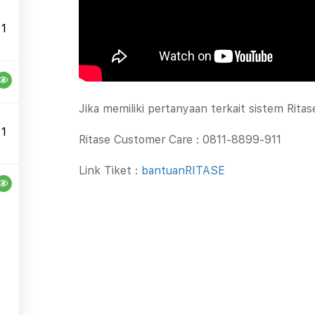
FAQ
Events
Ritroops Academy
1
Jika memiliki pertanyaan terkait sistem Rita
1
Ritase Customer Care : 0811-8899-911
Link Tiket :
bantuanRITASE
Copyright © 2026 Ritase Academy | Powered by Ritase Academy