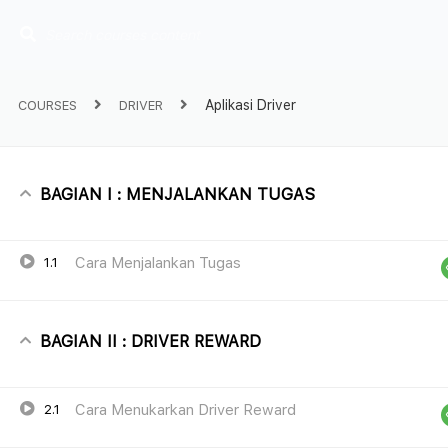
Butuh 
Aplikasi Driver
COURSES
DRIVER
Kamu bisa men
menekan tomb
BAGIAN I : MENJALANKAN TUGAS
Cara Menjalankan Tugas
1.1
BAGIAN II : DRIVER REWARD
Cara Menukarkan Driver Reward
2.1
Platform digital yang menyediakan materi-
materi penggunaan fitur-ritur Ritase untuk