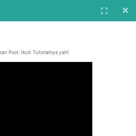
Login
Private
Events
Blog
Bantuan
n Pool. Ikuti Tutorialnya yah!
Contact
Address
raining
Ritase Customer Care