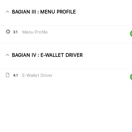
dipelajari oleh customer dengan mudah.
BAGIAN III : MENU PROFILE
Menu Profile
3.1
BAGIAN IV : E-WALLET DRIVER
E-Wallet Driver
4.1