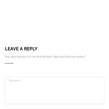
ritur Ritase untuk dipelajari oleh customer dengan mudah.
Company
Feature
LEAVE A REPLY
Your email address will not be published.
Required fields are marked
*
About
Video Training
Blog
Private Training
FAQ
Events
Ritroops Academy
Contact
Address